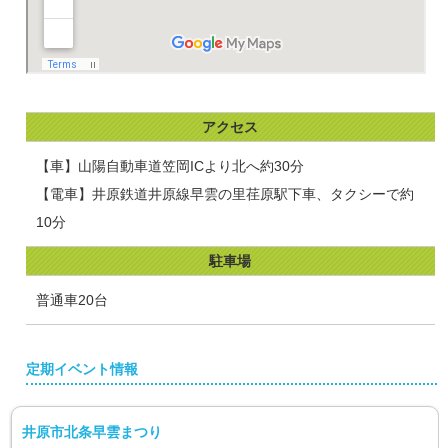
アクセス
【車】山陽自動車道笠岡ICより北へ約30分
【電車】井原鉄道井原線早雲の里荏原駅下車、タクシーで約
10分
駐車場
普通車20台
定期イベント情報
井原市北条早雲まつり