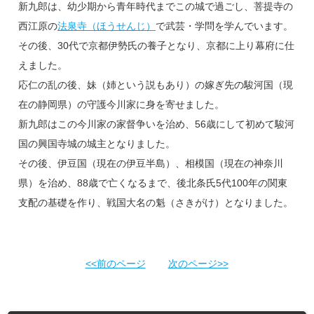
新九郎は、幼少期から青年時代までこの城で過ごし、菩提寺の
西江原の
法泉寺（ほうせんじ）
で武芸・学問を学んでいます。
その後、30代で京都伊勢氏の養子となり、京都に上り幕府に仕
えました。
応仁の乱の後、妹（姉という説もあり）の嫁ぎ先の駿河国（現
在の静岡県）の守護今川家に身を寄せました。
新九郎はこの今川家の家督争いを治め、56歳にして初めて駿河
国の興国寺城の城主となりました。
その後、伊豆国（現在の伊豆半島）、相模国（現在の神奈川
県）を治め、88歳で亡くなるまで、後北条氏5代100年の関東
支配の基礎を作り、戦国大名の魁（さきがけ）となりました。
<<前のページ
次のページ>>