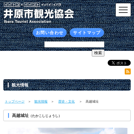
お問い合わせ
サイトマップ
観光情報
トップページ
＞
観光情報
＞
歴史・文化
＞ 高越城址
高越城址
（たかこしじょうし）