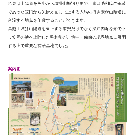
れ東は山陽道を矢掛から猿掛山城辺りまで、南は毛利氏の軍港
であった笠岡から矢掛方面に北上する人馬の行き来が山陽道に
合流する地点を俯瞰することができます。
高越山城は山陽道を東上する軍勢だけでなく瀬戸内海を船で下
り笠岡の港へ上陸した毛利勢が、備中・備前の境界地点に展開
する上で重要な補給基地でした。
案内図