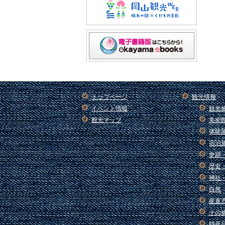
トップページ
観光情報
イベント情報
観光
観光マップ
美術
体験
宿泊
史跡
歴史
神社
自然
産直
その
特産