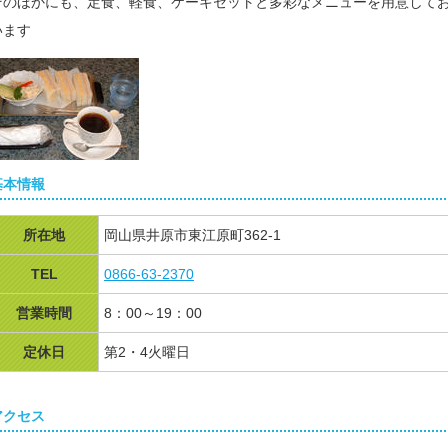
そのほかにも、定食、軽食、ケーキセットと多彩なメニューを用意して
います
基本情報
所在地
岡山県井原市東江原町362-1
TEL
0866-63-2370
営業時間
8：00～19：00
定休日
第2・4火曜日
アクセス