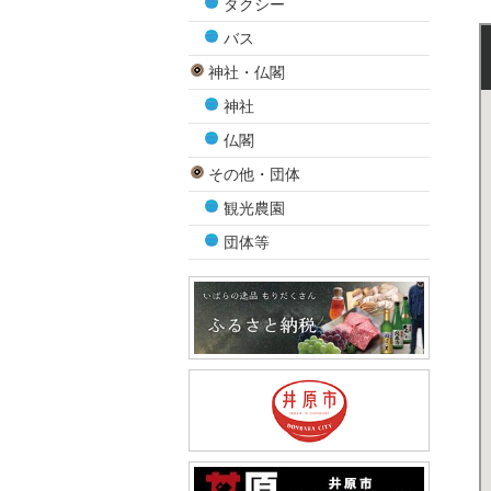
タクシー
バス
神社・仏閣
神社
仏閣
その他・団体
観光農園
団体等