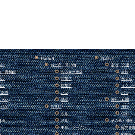
お店紹介
お店紹介
施設
お土産・買い物
宿泊・交通
館・資料館
おみやげ産店
旅館
施設
和菓子
ホテル
施設
洋菓子
タクシ
・名勝
パン
バス
・文化
酒造
神社・仏閣
・仏閣
飲食店
神社
和食
仏閣
市場
洋食
その他・団体
他
中華・ラーメン
観光農
品
仕出・宴会
団体等