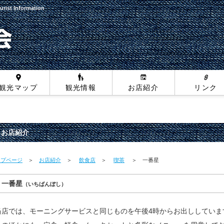
urist Information
観光マップ
観光情報
お店紹介
リンク
お店紹介
ップページ
＞
お店紹介
＞
飲食店
＞
喫茶
＞ 一番星
一番星
（いちばんぼし）
当店では、モーニングサービスと同じものを午後4時からお出ししていま