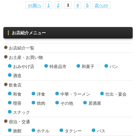
<<前へ
1
2
3
4
5
次へ>>
お店紹介メニュー
お店紹介一覧
お土産・お買い物
おみやげ店
特産品市
和菓子
パン
酒造
飲食店
和食
洋食
中華・ラーメン
仕出・宴会
喫茶
焼肉
その他
居酒屋
スナック
宿泊・交通
旅館
ホテル
タクシー
バス