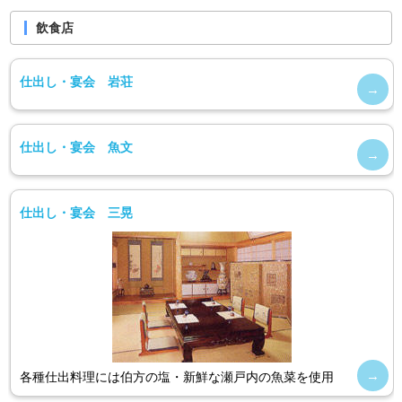
飲食店
仕出し・宴会 岩荘
仕出し・宴会 魚文
仕出し・宴会 三晃
各種仕出料理には伯方の塩・新鮮な瀬戸内の魚菜を使用