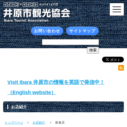
お問い合わせ
サイトマップ
Visit Ibara 井原市の情報を英語で発信中！
（English website）
お店紹介
トップページ
＞
お店紹介
＞ 飲食店