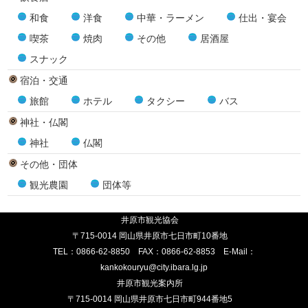
和食
洋食
中華・ラーメン
仕出・宴会
喫茶
焼肉
その他
居酒屋
スナック
宿泊・交通
旅館
ホテル
タクシー
バス
神社・仏閣
神社
仏閣
その他・団体
観光農園
団体等
井原市観光協会
〒715-0014 岡山県井原市七日市町10番地
TEL：
0866-62-8850
FAX：0866-62-8853 E-Mail：
kankokouryu@city.ibara.lg.jp
井原市観光案内所
〒715-0014 岡山県井原市七日市町944番地5