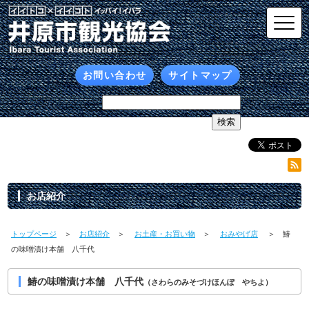
お問い合わせ
サイトマップ
お店紹介
トップページ
＞
お店紹介
＞
お土産・お買い物
＞
おみやげ店
＞ 鰆
の味噌漬け本舗 八千代
鰆の味噌漬け本舗 八千代
（さわらのみそづけほんぽ やちよ）