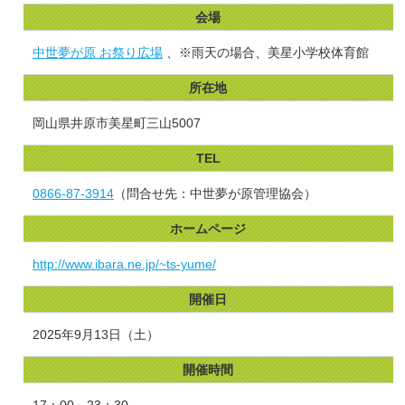
会場
中世夢が原 お祭り広場
、※雨天の場合、美星小学校体育館
所在地
岡山県井原市美星町三山5007
TEL
0866-87-3914
（問合せ先：中世夢が原管理協会）
ホームページ
http://www.ibara.ne.jp/~ts-yume/
開催日
2025年9月13日（土）
開催時間
17：00～23：30