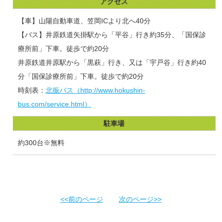
アクセス
【車】山陽自動車道、笠岡ICより北へ40分
【バス】井原鉄道矢掛駅から「平谷」行き約35分、「国保診
療所前」下車。徒歩で約20分
井原鉄道井原駅から「黒萩」行き、又は「宇戸谷」行き約40
分「国保診療所前」下車。徒歩で約20分
時刻表：
北振バス（http://www.hokushin-
bus.com/service.html）
駐車場
約300台※無料
<<前のページ
次のページ>>