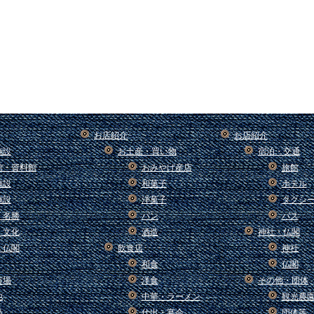
お店紹介
お店紹介
施設
お土産・買い物
宿泊・交通
館・資料館
おみやげ産店
旅館
施設
和菓子
ホテル
施設
洋菓子
タクシ
・名勝
パン
バス
・文化
酒造
神社・仏閣
・仏閣
飲食店
神社
和食
仏閣
市場
洋食
その他・団体
他
中華・ラーメン
観光農
品
仕出・宴会
団体等