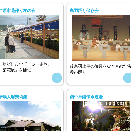
井原市花作り友の会
鳥羽踊り保存会
井原駅において「さつき展」・
後鳥羽上皇の御霊をなぐさめた
「菊花展」を開催
養の踊り
華鴒大塚美術館
備中神楽伝承道場