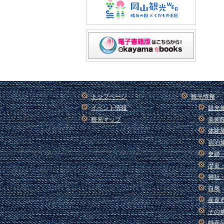
トップページ
観光情報
イベント情報
観光
観光マップ
美術
体験
宿泊
史跡
歴史
神社
自然
産直
その
特産