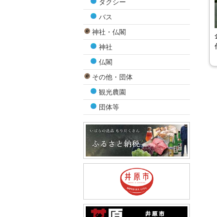
タクシー
バス
神社・仏閣
神社
仏閣
その他・団体
観光農園
団体等