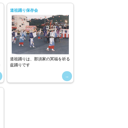
道祖踊り保存会
道祖踊りは、那須家の冥福を祈る
供
盆踊りです