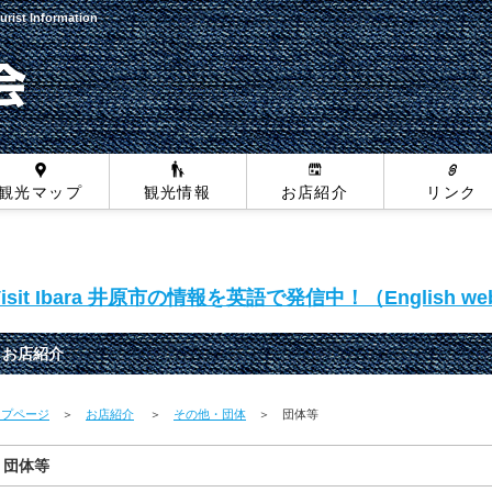
urist Information
観光マップ
観光情報
お店紹介
リンク
Visit Ibara 井原市の情報を英語で発信中！（English web
お店紹介
ップページ
＞
お店紹介
＞
その他・団体
＞ 団体等
団体等