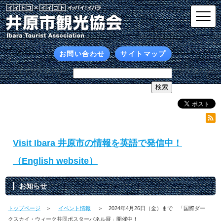
お問い合わせ
サイトマップ
Visit Ibara 井原市の情報を英語で発信中！
（English website）
お知らせ
トップページ
＞
イベント情報
＞ 2024年4月26日（金）まで 「国際ダー
クスカイ・ウィーク共同ポスターパネル展」開催中！