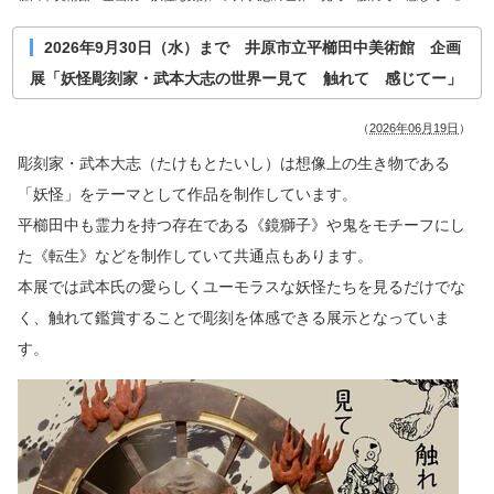
2026年9月30日（水）まで 井原市立平櫛田中美術館 企画
展「妖怪彫刻家・武本大志の世界ー見て 触れて 感じてー」
（
2026年06月19日
）
彫刻家・武本大志（たけもとたいし）は想像上の生き物である
「妖怪」をテーマとして作品を制作しています。
平櫛田中も霊力を持つ存在である《鏡獅子》や鬼をモチーフにし
た《転生》などを制作していて共通点もあります。
本展では武本氏の愛らしくユーモラスな妖怪たちを見るだけでな
く、触れて鑑賞することで彫刻を体感できる展示となっていま
す。