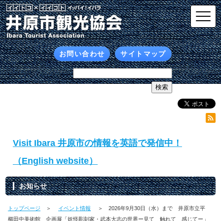
お問い合わせ
サイトマップ
Visit Ibara 井原市の情報を英語で発信中！
（English website）
お知らせ
トップページ
＞
イベント情報
＞ 2026年9月30日（水）まで 井原市立平
櫛田中美術館 企画展「妖怪彫刻家・武本大志の世界ー見て 触れて 感じてー」