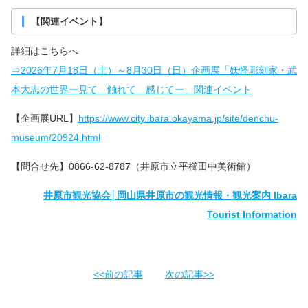
【関連イベント】
詳細はこちらへ
⇒2026年7月18日（土）～8月30日（日）企画展「妖怪彫刻家・武
本大志の世界ー見て 触れて 感じてー」関連イベント
【企画展URL】
https://www.city.ibara.okayama.jp/site/denchu-
museum/20924.html
【問合せ先】0866-62-8787（井原市立平櫛田中美術館）
井原市観光協会│岡山県井原市の観光情報・観光案内 Ibara
Tourist Information
<<前の記事
次の記事>>