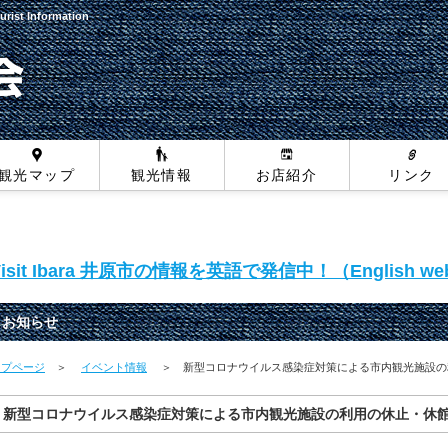
urist Information
観光マップ
観光情報
お店紹介
リンク
Visit Ibara 井原市の情報を英語で発信中！（English web
お知らせ
ップページ
＞
イベント情報
＞ 新型コロナウイルス感染症対策による市内観光施設の
新型コロナウイルス感染症対策による市内観光施設の利用の休止・休