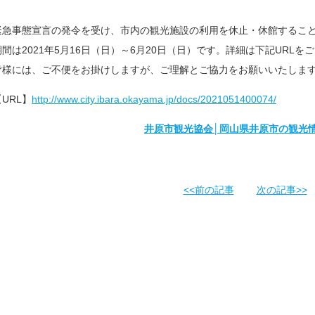
緊急事態宣言の発令を受け、市内の観光施設の利用を休止・休館するこ
期間は2021年5月16日（日）～6月20日（日）です。詳細は下記URLを
皆様には、ご不便をお掛けしますが、ご理解とご協力をお願いいたしま
【URL】
http://www.city.ibara.okayama.jp/docs/2021051400074/
井原市観光協会│岡山県井原市の観光情報・観光案内
<<前の記事
次の記事>>