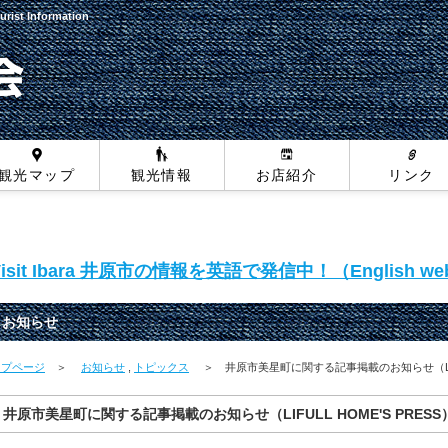
urist Information
観光マップ
観光情報
お店紹介
リンク
Visit Ibara 井原市の情報を英語で発信中！（English web
お知らせ
ップページ
＞
お知らせ
,
トピックス
＞ 井原市美星町に関する記事掲載のお知らせ（LIFULL
井原市美星町に関する記事掲載のお知らせ（LIFULL HOME'S PRESS