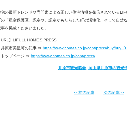
住宅の最新トレンドや専門家による正しい住宅情報を発信されているLIFULL
町の「星空保護区」認定や、認定がもたらした町の活性化、そして自然
記事を掲載くださいました。
URL】LIFULL HOME'S PRESS
井原市美星町の記事 ⇒
https://www.homes.co.jp/cont/press/buy/buy_0
トップページ ⇒
https://www.homes.co.jp/cont/press/
井原市観光協会│岡山県井原市の観光情報・観光案内
<<前の記事
次の記事>>