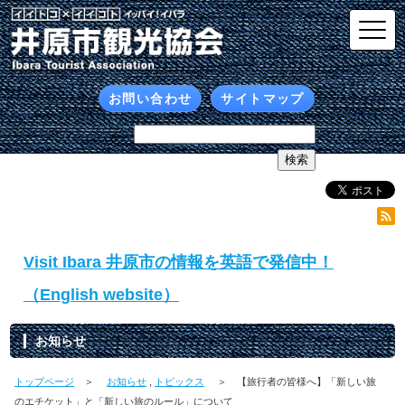
お問い合わせ
サイトマップ
Visit Ibara 井原市の情報を英語で発信中！
（English website）
お知らせ
トップページ
＞
お知らせ
,
トピックス
＞ 【旅行者の皆様へ】「新しい旅
のエチケット」と「新しい旅のルール」について