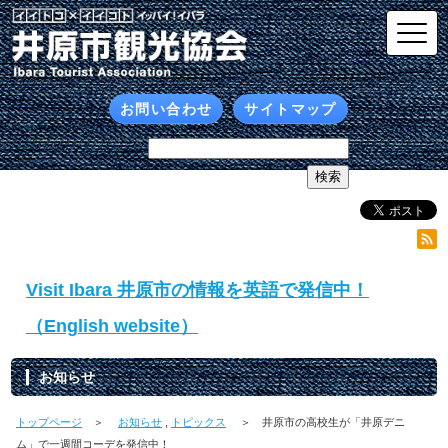
お問い合わせ
サイトマップ
Visit Ibara 井原市の情報を英語で発信中！
（English website）
お知らせ
トップページ
＞
お知らせ
,
トピックス
＞ 井原市の高校生が「井原デニ
ム」で一週間コーデを発信中！